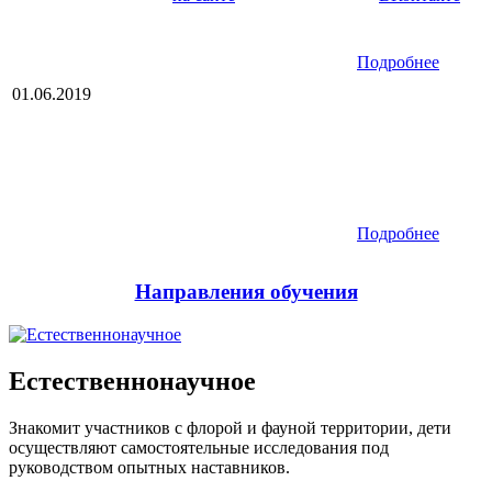
посмотреть сделанные организаторами и участниками
фотографии и видеозаписи.
Подробнее
01.06.2019
До начала экспедиции остался месяц, а подготовка к
экспедиции идет полным ходом. Состав участников
определен, в этом году вас ждут новые приключения, знания
и конечно же новые друзья. С нетерпением ждем встречи!
Подробнее
Направления обучения
Естественно
науч
ное
Знакомит участников с флорой и фауной территории, дети
осуществляют самостоятель
ные исследова
ния под
руководством опытных наставников.