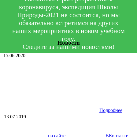
коронавируса, экспедиция Школы
Природы-2021 не состоится, но мы
обязательно встретимся на других
наших мероприятиях в новом учебном
году.
Новости
Следите за нашими новостями!
15.06.2020
Летняя экспедиция Школы Природы 2020 переносится
на следующий год в связи с пандемией.
В 2020 году летняя экспедиция не состоится. Все участники,
вошедшие в состав экспедиции в этом году, будут включены
в состав экспедиции-2021 при подтверждении своего
желания.
Подробнее
13.07.2019
Вот и закончилась экспедиция Школы Природы 2019! С
самым интересным о прошедшей экспедиции можно
познакомиться у нас
на сайте
, а в нашей группе
ВКонтакте