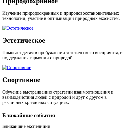
Природо
охран
ное
Изучение природо
охран
ных и природо
вос
ста
нови
тель
ных
технологий, участие в оптимизации природных экосистем.
Эстети
чес
кое
Помогает детям в пробуждении эстетичес
кого восприятия, и
поддержа
ния гармонии с природой
Спортивное
Обучение выстраиванию стратегии взаимо
отношения и
взаимо
действия людей с природой и друг с другом в
различных кризисных ситуациях.
Ближайшие события
Ближайшие экспедиции: