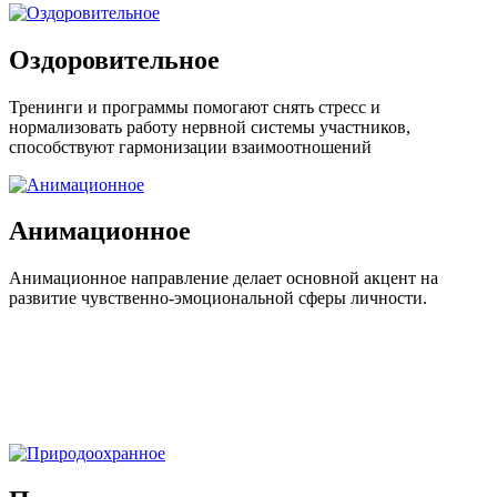
Оздорови
тель
ное
Тренинги и программы помогают снять стресс и
нормализовать работу нервной системы участников,
способствуют гармонизации взаимо
отно
ше
ний
Анимацион
ное
Анимацион
ное направление делает основной акцент на
развитие чувственно-эмоциональной сферы личности.